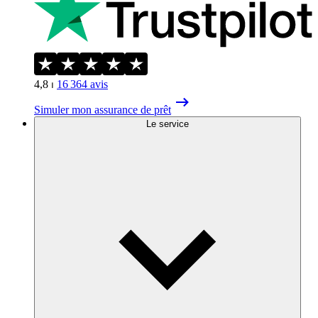
4,8
⏐
16 364
avis
Simuler mon assurance de prêt
Le service