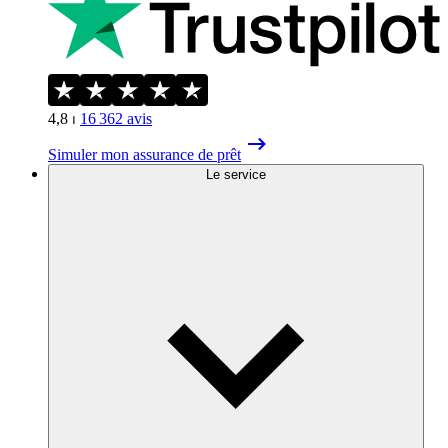
4,8
⏐
16 362
avis
Simuler mon assurance de prêt
Le service