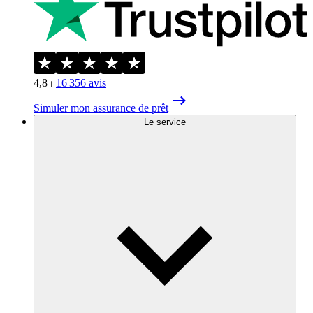
4,8
⏐
16 356
avis
Simuler mon assurance de prêt
Le service