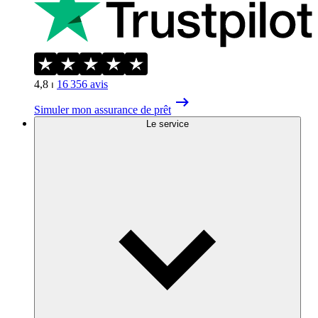
4,8
⏐
16 356
avis
Simuler mon assurance de prêt
Le service