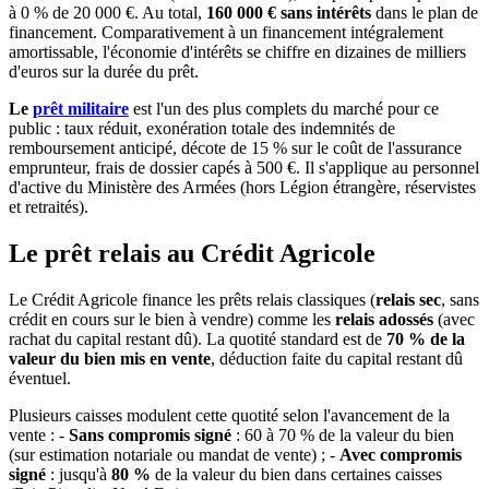
à 0 % de 20 000 €. Au total,
160 000 € sans intérêts
dans le plan de
financement. Comparativement à un financement intégralement
amortissable, l'économie d'intérêts se chiffre en dizaines de milliers
d'euros sur la durée du prêt.
Le
prêt militaire
est l'un des plus complets du marché pour ce
public : taux réduit, exonération totale des indemnités de
remboursement anticipé, décote de 15 % sur le coût de l'assurance
emprunteur, frais de dossier capés à 500 €. Il s'applique au personnel
d'active du Ministère des Armées (hors Légion étrangère, réservistes
et retraités).
Le prêt relais au Crédit Agricole
Le Crédit Agricole finance les prêts relais classiques (
relais sec
, sans
crédit en cours sur le bien à vendre) comme les
relais adossés
(avec
rachat du capital restant dû). La quotité standard est de
70 % de la
valeur du bien mis en vente
, déduction faite du capital restant dû
éventuel.
Plusieurs caisses modulent cette quotité selon l'avancement de la
vente : -
Sans compromis signé
: 60 à 70 % de la valeur du bien
(sur estimation notariale ou mandat de vente) ; -
Avec compromis
signé
: jusqu'à
80 %
de la valeur du bien dans certaines caisses