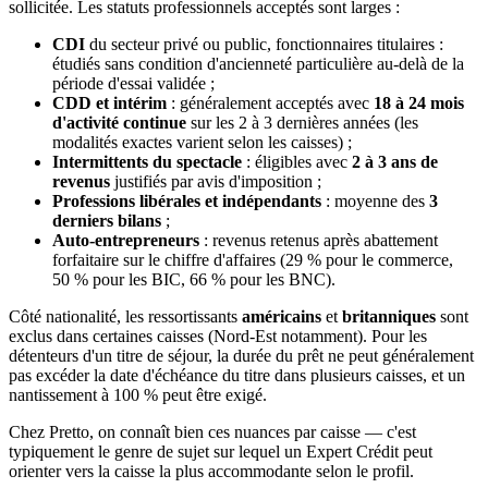
sollicitée. Les statuts professionnels acceptés sont larges :
CDI
du secteur privé ou public, fonctionnaires titulaires :
étudiés sans condition d'ancienneté particulière au-delà de la
période d'essai validée ;
CDD et intérim
: généralement acceptés avec
18 à 24 mois
d'activité continue
sur les 2 à 3 dernières années (les
modalités exactes varient selon les caisses) ;
Intermittents du spectacle
: éligibles avec
2 à 3 ans de
revenus
justifiés par avis d'imposition ;
Professions libérales et indépendants
: moyenne des
3
derniers bilans
;
Auto-entrepreneurs
: revenus retenus après abattement
forfaitaire sur le chiffre d'affaires (29 % pour le commerce,
50 % pour les BIC, 66 % pour les BNC).
Côté nationalité, les ressortissants
américains
et
britanniques
sont
exclus dans certaines caisses (Nord-Est notamment). Pour les
détenteurs d'un titre de séjour, la durée du prêt ne peut généralement
pas excéder la date d'échéance du titre dans plusieurs caisses, et un
nantissement à 100 % peut être exigé.
Chez Pretto, on connaît bien ces nuances par caisse — c'est
typiquement le genre de sujet sur lequel un Expert Crédit peut
orienter vers la caisse la plus accommodante selon le profil.