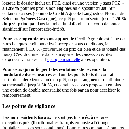
lorsque le dossier inclut un PTZ, ainsi qu'une version « sans PTZ »
à
1,99 %
pour les profils non éligibles au dispositif d'État. Sur
certaines caisses (comme le Crédit Agricole Languedoc, Normandie-
Seine ou Pyrénées Gascogne), ce prêt peut représenter jusqu'à
20 %
du prêt principal
dans la limite du plafond — un coup de pouce
significatif sur l'apport zéro-intérêt.
Pour les emprunteurs sans apport
, le Crédit Agricole est l'une des
rares banques traditionnelles à accepter, sous conditions, le
financement à 110 % (couverture du prix du bien et de la totalité des
frais). C'est documenté dans la majorité des caisses, avec des
exigences variables sur l'
épargne résiduelle
après opération.
Pour ceux qui anticipent des évolutions de revenus
, la
modularité des échéances
est l'un des points forts du contrat : à
partir de la deuxième année du prêt, on peut augmenter ou diminuer
sa mensualité jusqu'à
30 %
, et certaines caisses proposent en plus
une option de double mensualité une fois par an pour accélérer le
remboursement.
Les points de vigilance
Les non-résidents fiscaux
ne sont pas financés, à de rares
exceptions près (fonctionnaires français en poste à l'étranger,
frontaliers suisses sous conditions). Pour les ressortissants étrangers