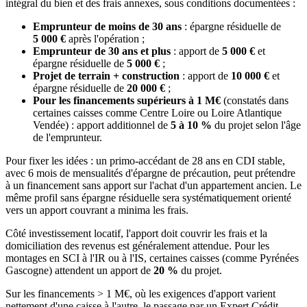
intégral du bien et des frais annexes, sous conditions documentées :
Emprunteur de moins de 30 ans
: épargne résiduelle de
5 000 €
après l'opération ;
Emprunteur de 30 ans et plus
: apport de
5 000 €
et
épargne résiduelle de
5 000 €
;
Projet de terrain + construction
: apport de
10 000 €
et
épargne résiduelle de
20 000 €
;
Pour les financements supérieurs à 1 M€
(constatés dans
certaines caisses comme Centre Loire ou Loire Atlantique
Vendée) : apport additionnel de
5 à 10 %
du projet selon l'âge
de l'emprunteur.
Pour fixer les idées : un primo-accédant de 28 ans en CDI stable,
avec 6 mois de mensualités d'épargne de précaution, peut prétendre
à un financement sans apport sur l'achat d'un appartement ancien. Le
même profil sans épargne résiduelle sera systématiquement orienté
vers un apport couvrant a minima les frais.
Côté investissement locatif, l'apport doit couvrir les frais et la
domiciliation des revenus est généralement attendue. Pour les
montages en SCI à l'IR ou à l'IS, certaines caisses (comme Pyrénées
Gascogne) attendent un apport de
20 %
du projet.
Sur les financements > 1 M€, où les exigences d'apport varient
nettement d'une caisse à l'autre, le passage par un Expert Crédit