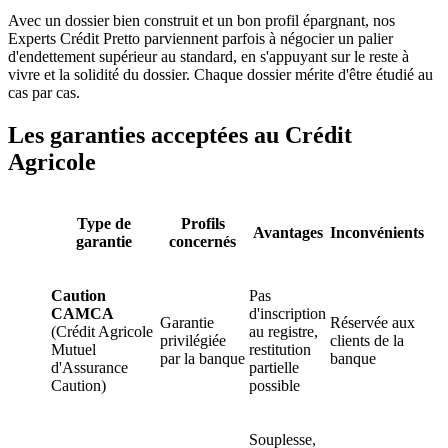
Avec un dossier bien construit et un bon profil épargnant, nos
Experts Crédit Pretto parviennent parfois à négocier un palier
d'endettement supérieur au standard, en s'appuyant sur le reste à
vivre et la solidité du dossier. Chaque dossier mérite d'être étudié au
cas par cas.
Les garanties acceptées au Crédit
Agricole
Type de
Profils
Avantages
Inconvénients
garantie
concernés
Caution
Pas
CAMCA
d'inscription
Garantie
Réservée aux
(Crédit Agricole
au registre,
privilégiée
clients de la
Mutuel
restitution
par la banque
banque
d'Assurance
partielle
Caution)
possible
Souplesse,