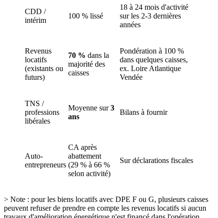
18 à 24 mois d'activité
CDD /
100 % lissé
sur les 2-3 dernières
intérim
années
Revenus
Pondération à 100 %
70 %
dans la
locatifs
dans quelques caisses,
majorité des
(existants ou
ex. Loire Atlantique
caisses
futurs)
Vendée
TNS /
Moyenne sur
3
professions
Bilans à fournir
ans
libérales
CA après
Auto-
abattement
Sur déclarations fiscales
entrepreneurs
(29 % à 66 %
selon activité)
> Note : pour les biens locatifs avec DPE F ou G, plusieurs caisses
peuvent refuser de prendre en compte les revenus locatifs si aucun
travaux d'amélioration énergétique n'est financé dans l'opération.