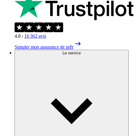
4,8
⏐
16 362
avis
Simuler mon assurance de prêt
Le service