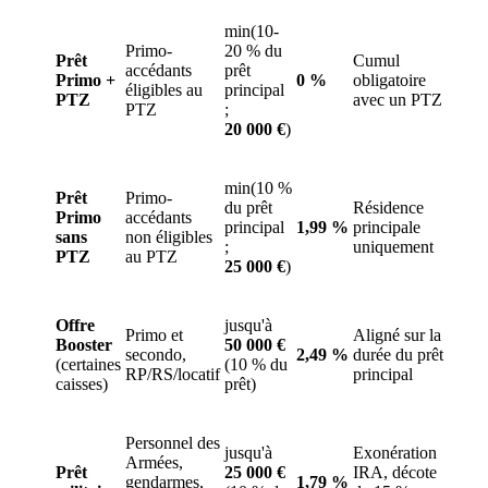
min(10-
Primo-
20 % du
Prêt
Cumul
accédants
prêt
Primo +
0 %
obligatoire
éligibles au
principal
PTZ
avec un PTZ
PTZ
;
20 000 €
)
min(10 %
Prêt
Primo-
du prêt
Résidence
Primo
accédants
principal
1,99 %
principale
sans
non éligibles
;
uniquement
PTZ
au PTZ
25 000 €
)
Offre
jusqu'à
Primo et
Aligné sur la
Booster
50 000 €
secondo,
2,49 %
durée du prêt
(certaines
(10 % du
RP/RS/locatif
principal
caisses)
prêt)
Personnel des
jusqu'à
Exonération
Armées,
Prêt
25 000 €
IRA, décote
gendarmes,
1,79 %