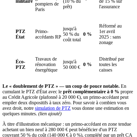
militaire
(10 % du
de 15 % sur
pompiers de
prêt)
l'assurance
Paris
Réformé au
jusqu'à
PTZ
Primo-
1er avril
50 % du
0 %
État
accédants RP
2025 : sans
coût total
zonage
Travaux de
Distribué par
Éco-
jusqu'à
rénovation
0 %
toutes les
PTZ
50 000 €
énergétique
caisses
Le « doublement de PTZ » — un coup de pouce notable.
En
cumulant le PTZ d'État avec le
prêt complémentaire à 0 %
propre
au Crédit Agricole (plafonné à 20 000 €), un primo-accédant peut
empiler deux dispositifs à taux zéro. Pour savoir à combien vous
avez droit, notre
simulation de PTZ
vous donne une estimation en
quelques minutes.
(lien ajouté)
À titre d'illustration mécanique : un primo-accédant en zone tendue
achetant un bien neuf à 280 000 € peut bénéficier d'un PTZ
couvrant 50 % du coût (140 000 € à 0 %), complété par un prêt CA