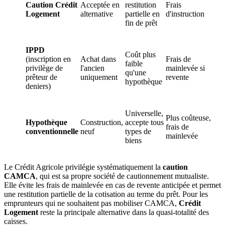
Caution Crédit
Acceptée en
restitution
Frais
Logement
alternative
partielle en
d'instruction
fin de prêt
IPPD
Coût plus
(inscription en
Achat dans
Frais de
faible
privilège de
l'ancien
mainlevée si
qu'une
prêteur de
uniquement
revente
hypothèque
deniers)
Universelle,
Plus coûteuse,
Hypothèque
Construction,
accepte tous
frais de
conventionnelle
neuf
types de
mainlevée
biens
Le Crédit Agricole privilégie systématiquement la
caution
CAMCA
, qui est sa propre société de cautionnement mutualiste.
Elle évite les frais de mainlevée en cas de revente anticipée et permet
une restitution partielle de la cotisation au terme du prêt. Pour les
emprunteurs qui ne souhaitent pas mobiliser CAMCA,
Crédit
Logement
reste la principale alternative dans la quasi-totalité des
caisses.