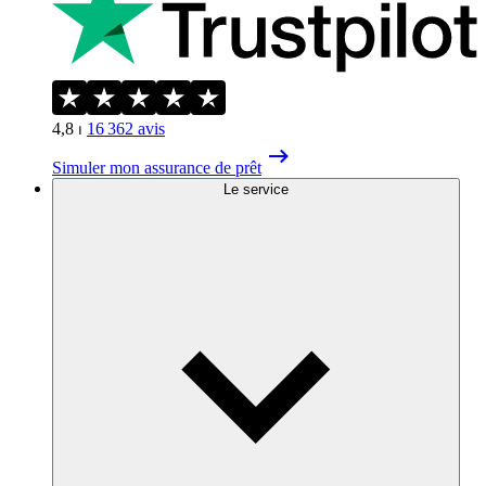
4,8
⏐
16 362
avis
Simuler mon assurance de prêt
Le service