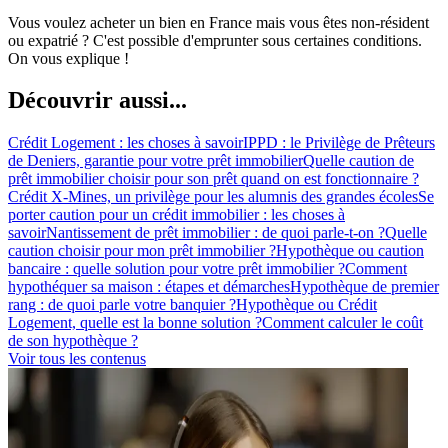
Vous voulez acheter un bien en France mais vous êtes non-résident
ou expatrié ? C'est possible d'emprunter sous certaines conditions.
On vous explique !
Découvrir aussi...
Crédit Logement : les choses à savoir
IPPD : le Privilège de Prêteurs
de Deniers, garantie pour votre prêt immobilier
Quelle caution de
prêt immobilier choisir pour son prêt quand on est fonctionnaire ?
Crédit X-Mines, un privilège pour les alumnis des grandes écoles
Se
porter caution pour un crédit immobilier : les choses à
savoir
Nantissement de prêt immobilier : de quoi parle-t-on ?
Quelle
caution choisir pour mon prêt immobilier ?
Hypothèque ou caution
bancaire : quelle solution pour votre prêt immobilier ?
Comment
hypothéquer sa maison : étapes et démarches
Hypothèque de premier
rang : de quoi parle votre banquier ?
Hypothèque ou Crédit
Logement, quelle est la bonne solution ?
Comment calculer le coût
de son hypothèque ?
Voir tous les contenus