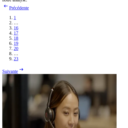
Précédente
1
…
16
17
18
19
20
…
23
Suivante