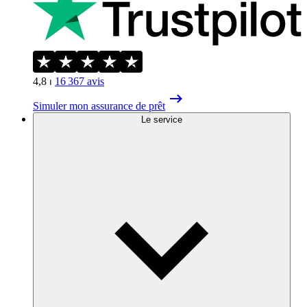
4,8
⏐
16 367
avis
Simuler mon assurance de prêt
Le service