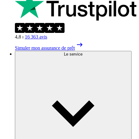
4,8
⏐
16 363
avis
Simuler mon assurance de prêt
Le service