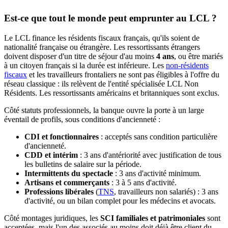
Est-ce que tout le monde peut emprunter au LCL ?
Le LCL finance les résidents fiscaux français, qu'ils soient de
nationalité française ou étrangère. Les ressortissants étrangers
doivent disposer d'un titre de séjour d'au moins
4 ans
, ou être mariés
à un citoyen français si la durée est inférieure. Les
non-résidents
fiscaux
et les travailleurs frontaliers ne sont pas éligibles à l'offre du
réseau classique : ils relèvent de l'entité spécialisée LCL Non
Résidents. Les ressortissants américains et britanniques sont exclus.
Côté statuts professionnels, la banque ouvre la porte à un large
éventail de profils, sous conditions d'ancienneté :
CDI et fonctionnaires
: acceptés sans condition particulière
d'ancienneté.
CDD et intérim
: 3 ans d'antériorité avec justification de tous
les bulletins de salaire sur la période.
Intermittents du spectacle
: 3 ans d'activité minimum.
Artisans et commerçants
: 3 à 5 ans d'activité.
Professions libérales
(
TNS
, travailleurs non salariés) : 3 ans
d'activité, ou un bilan complet pour les médecins et avocats.
Côté montages juridiques, les
SCI familiales et patrimoniales
sont
acceptées, mais l'un des associés au moins doit déjà être client du