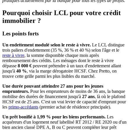
pratiqués actuellement par la banque pour tous les types de profils.
Pourquoi choisir LCL pour votre crédit
immobilier ?
Les points forts
Un endettement modulé selon le reste à vivre.
Le LCL distingue
trois paliers d'endettement (35 %, 36 % et 40 %) selon l'âge et le
reste à vivre
, la somme disponible chaque mois après
remboursement des crédits. Les ménages dont le reste à vivre
dépasse
8 000 €
peuvent prétendre à un taux d'endettement allant
jusqu'à
40 %
, via la marge dérogatoire HCSF. Chez Pretto, on
trouve cette grille parmi les plus lisibles du marché.
Une durée pouvant atteindre 27 ans pour les jeunes
emprunteurs.
Pour les emprunteurs de moins de 36 ans, la banque
mobilise des durées de financement jusqu'à
27 ans
, là où le plafond
HCSF est de 25 ans. C'est un vrai levier de capacité d'emprunt pour
les
primo-accédants
(premier achat de résidence principale).
Un prêt bonifié à 1,99 % pour les biens performants.
Les
acquéreurs d'un logement neuf labellisé RT 2012 / RE 2020 ou d'un
bien ancien classé DPE A, B ou C peuvent compléter leur prêt