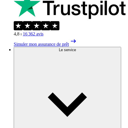
4,8
⏐
16 362
avis
Simuler mon assurance de prêt
Le service