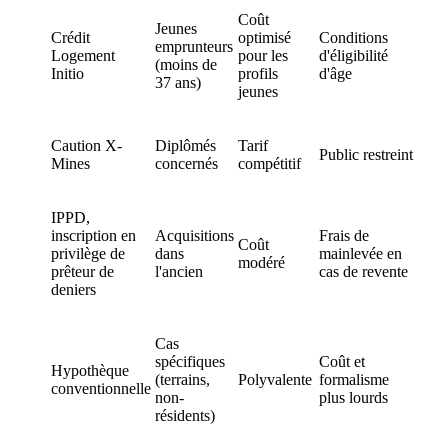
Coût
Jeunes
Crédit
optimisé
Conditions
emprunteurs
Logement
pour les
d'éligibilité
(moins de
Initio
profils
d'âge
37 ans)
jeunes
Caution X-
Diplômés
Tarif
Public restreint
Mines
concernés
compétitif
IPPD,
inscription en
Acquisitions
Frais de
Coût
privilège de
dans
mainlevée en
modéré
prêteur de
l'ancien
cas de revente
deniers
Cas
spécifiques
Coût et
Hypothèque
(terrains,
Polyvalente
formalisme
conventionnelle
non-
plus lourds
résidents)