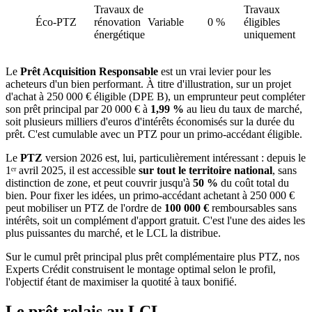
Travaux de
Travaux
Éco-PTZ
rénovation
Variable
0 %
éligibles
énergétique
uniquement
Le
Prêt Acquisition Responsable
est un vrai levier pour les
acheteurs d'un bien performant. À titre d'illustration, sur un projet
d'achat à 250 000 € éligible (DPE B), un emprunteur peut compléter
son prêt principal par 20 000 € à
1,99 %
au lieu du taux de marché,
soit plusieurs milliers d'euros d'intérêts économisés sur la durée du
prêt. C'est cumulable avec un PTZ pour un primo-accédant éligible.
Le
PTZ
version 2026 est, lui, particulièrement intéressant : depuis le
1ᵉʳ avril 2025, il est accessible
sur tout le territoire national
, sans
distinction de zone, et peut couvrir jusqu'à
50 %
du coût total du
bien. Pour fixer les idées, un primo-accédant achetant à 250 000 €
peut mobiliser un PTZ de l'ordre de
100 000 €
remboursables sans
intérêts, soit un complément d'apport gratuit. C'est l'une des aides les
plus puissantes du marché, et le LCL la distribue.
Sur le cumul prêt principal plus prêt complémentaire plus PTZ, nos
Experts Crédit construisent le montage optimal selon le profil,
l'objectif étant de maximiser la quotité à taux bonifié.
Le prêt relais au LCL