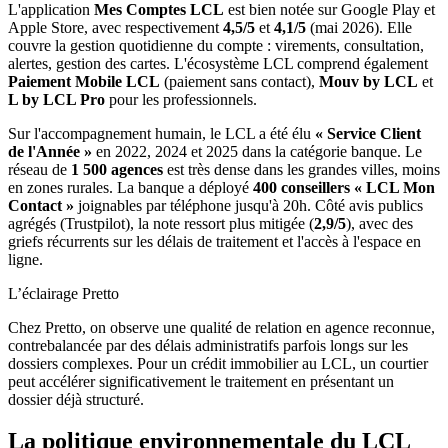
L'application
Mes Comptes LCL
est bien notée sur Google Play et
Apple Store, avec respectivement
4,5/5
et
4,1/5
(mai 2026). Elle
couvre la gestion quotidienne du compte : virements, consultation,
alertes, gestion des cartes. L'écosystème LCL comprend également
Paiement Mobile LCL
(paiement sans contact),
Mouv by LCL
et
L by LCL Pro
pour les professionnels.
Sur l'accompagnement humain, le LCL a été élu
« Service Client
de l'Année »
en 2022, 2024 et 2025 dans la catégorie banque. Le
réseau de
1 500 agences
est très dense dans les grandes villes, moins
en zones rurales. La banque a déployé
400 conseillers « LCL Mon
Contact »
joignables par téléphone jusqu'à 20h. Côté avis publics
agrégés (Trustpilot), la note ressort plus mitigée (
2,9/5
), avec des
griefs récurrents sur les délais de traitement et l'accès à l'espace en
ligne.
L’éclairage Pretto
Chez Pretto, on observe une qualité de relation en agence reconnue,
contrebalancée par des délais administratifs parfois longs sur les
dossiers complexes. Pour un crédit immobilier au LCL, un courtier
peut accélérer significativement le traitement en présentant un
dossier déjà structuré.
La politique environnementale du LCL