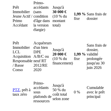
Primo-
Prêt
accédants
Jusqu'à
Immobilier
(sans
30 000 €
1,99 %
Sans frais de
Jeune Actif /
condition
(10 % du
fixe
dossier
Primo
d'âge dans
montant
Accédant
la version
total)
élargie)
Prêt
Acquéreurs
Sans frais de
Immobilier
d'un bien
Jusqu'à
dossier,
LCL
DPE
20 000 €
1,99 %
validité
Acquisition
A/B/C ou
(10 % du
fixe
prolongée
Responsable
neuf RT
financement)
jusqu'au 30
/ Basse
2012/RE
juin 2026
Conso
2020
Primo-
Jusqu'à
accédants
Cumulable
PTZ
, prêt à
50 % du
sous
0 %
avec le prêt
taux zéro
coût total
plafonds de
principal
selon zone
ressources