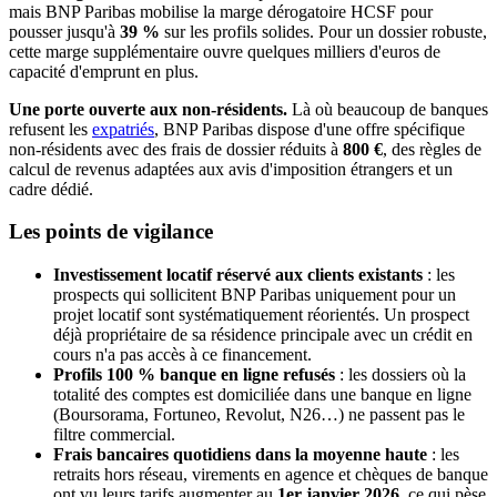
mais BNP Paribas mobilise la marge dérogatoire HCSF pour
pousser jusqu'à
39 %
sur les profils solides. Pour un dossier robuste,
cette marge supplémentaire ouvre quelques milliers d'euros de
capacité d'emprunt en plus.
Une porte ouverte aux non-résidents.
Là où beaucoup de banques
refusent les
expatriés
, BNP Paribas dispose d'une offre spécifique
non-résidents avec des frais de dossier réduits à
800 €
, des règles de
calcul de revenus adaptées aux avis d'imposition étrangers et un
cadre dédié.
Les points de vigilance
Investissement locatif réservé aux clients existants
: les
prospects qui sollicitent BNP Paribas uniquement pour un
projet locatif sont systématiquement réorientés. Un prospect
déjà propriétaire de sa résidence principale avec un crédit en
cours n'a pas accès à ce financement.
Profils 100 % banque en ligne refusés
: les dossiers où la
totalité des comptes est domiciliée dans une banque en ligne
(Boursorama, Fortuneo, Revolut, N26…) ne passent pas le
filtre commercial.
Frais bancaires quotidiens dans la moyenne haute
: les
retraits hors réseau, virements en agence et chèques de banque
ont vu leurs tarifs augmenter au
1er janvier 2026
, ce qui pèse