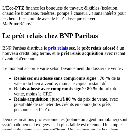
L'
Éco-PTZ
finance les bouquets de travaux éligibles (isolation,
chaudière biomasse, fenêtres, pompe à chaleur…) sans intérêts pour
le client. Il se cumule avec le PTZ classique et avec
MaPrimeRénov'.
Le prêt relais chez BNP Paribas
BNP Paribas distribue le
prêt relais
sec
, le
prêt relais adossé
à un
nouveau crédit long terme, et le
prêt relais-acquisition
avec rachat
éventuel d'encours.
Le montant accordé varie selon l'avancement du dossier de vente :
Relais sec ou adossé sans compromis signé
:
70 %
de la
valeur du bien à vendre, moins le capital restant dû.
Relais adossé avec compromis signé
:
80 %
du prix de
vente, moins le CRD.
Relais-acquisition
: jusqu'à
80 %
du prix de vente, avec
possibilité de racheter des crédits en cours (hors prêts
personnels et PTZ).
Deux estimations professionnelles (notaire ou agent immobilier) sont
systématiquement exigées — la plus faible est retenue. Un simple
mandat de vente n'est pas suffisant. Une estimation de la valeur