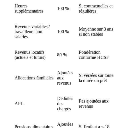
Heures
Si contractuelles et
100 %
supplémentaires
régulières
Revenus variables /
Moyenne sur 3 ans
travailleurs non
100 %
si non stables
salariés
Revenus locatifs
Pondération
80 %
(actuels et futurs)
conforme HCSF
Ajoutées
Si versées sur toute
Allocations familiales
aux
la durée du prêt
revenus
Déduites
Pas ajoutées aux
APL
des
revenus
charges
Ajoutées
Pensions alimentaires
Si l'enfant a ≤ 18