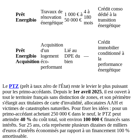
Crédit conso
Travaux de
4 à
Prêt
1 000 € à
dédié à la
rénovation
180
Energibio
50 000 €
transition
énergétique
mois
énergétique
Crédit
Acquisition
immobilier
Prêt
d'un
Lié au
conditionné à
Energibio
logement
DPE du
—
la
Acquisition
éco-
bien
performance
performant
énergétique
Le
PTZ
(prêt à taux zéro de l'État) reste le levier le plus puissant
pour les primo-accédants. Depuis le
1er avril 2025
, il est ouvert à
tout le territoire français sans distinction de zones, et son périmètre
s'élargit aux titulaires de carte d'invalidité, allocataires AAH et
victimes de catastrophes naturelles. Pour fixer les idées : pour un
primo-accédant achetant 250 000 € dans le neuf, le PTZ peut
atteindre
40 %
du coût total, soit environ
100 000 €
financés sans
intérêts. Sur 25 ans, cela représente plusieurs dizaines de milliers
d'euros d'intérêts économisés par rapport à un financement 100 %
amortissable.