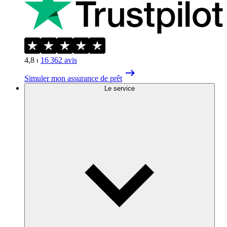
4,8
⏐
16 362
avis
Simuler mon assurance de prêt
Le service