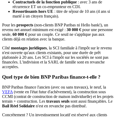
Contractuels de la fonction publique
: avec 3 ans de
récurrence ET un co-emprunteur en CDI.
Ressortissants hors UE
: titre de séjour de 10 ans (4 ans si
marié à un citoyen français).
Pour les
prospects
(non-clients BNP Paribas ni Hello bank!), un
revenu net annuel minimum est exigé :
30 000 €
pour une personne
seule,
60 000 €
pour un couple. Ce seuil ne s'applique pas aux
clients déjà en relation avec la banque.
Côté
montages juridiques
, la SCI familiale à l'impôt sur le revenu
n'est ouverte qu'aux clients existants, pour une durée de prêt
plafonnée à 20 ans. Les SCI à l'impôt sur les sociétés ne sont pas
financées. L'indivision et la SARL de famille sont en revanche
acceptées.
Quel type de bien BNP Paribas finance-t-elle ?
BNP Paribas finance l'ancien (avec ou sans travaux), le neuf, la
VEFA
(vente en l'état futur d'achèvement), la construction sous
CCMI (contrat de construction de maison individuelle) et les projets
terrain + construction. Les
travaux seuls
sont aussi finançables. Le
Bail Réel Solidaire
n'est en revanche pas distribué.
Concrètement ? Un investissement locatif est réservé aux clients