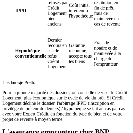
refusés par
restitution en
Coût initial
Crédit
fin de prêt,
IPPD
inférieur à
Logement,
frais de
l'hypothèque
biens
mainlevée en
anciens
cas de revente
Dernier
Frais de
recours en
Garantie
notaire et de
Hypothèque
cas de
reconnue,
mainlevée à la
conventionnelle
refus
accepte tous
charge de
Crédit
les biens
l'emprunteur
Logement
L’éclairage Pretto
Pour la grande majorité des dossiers, on conseille de viser le Crédit
Logement, plus économique sur le cycle de vie du prêt. Si Crédit
Logement décline le dossier, l'arbitrage IPPD (inscription en
privilège de prêteur de deniers) / hypothèque se fait au cas par cas
avec votre Expert Crédit, en fonction du type de bien et de votre
projet de revente à moyen terme.
L'assurance emprunteur chez BNP