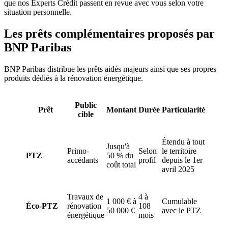
que nos Experts Crédit passent en revue avec vous selon votre
situation personnelle.
Les prêts complémentaires proposés par
BNP Paribas
BNP Paribas distribue les prêts aidés majeurs ainsi que ses propres
produits dédiés à la rénovation énergétique.
Public
Prêt
Montant
Durée
Particularité
cible
Étendu à tout
Jusqu'à
Primo-
Selon
le territoire
PTZ
50 % du
accédants
profil
depuis le 1er
coût total
avril 2025
Travaux de
4 à
1 000 € à
Cumulable
Éco-PTZ
rénovation
108
50 000 €
avec le PTZ
énergétique
mois