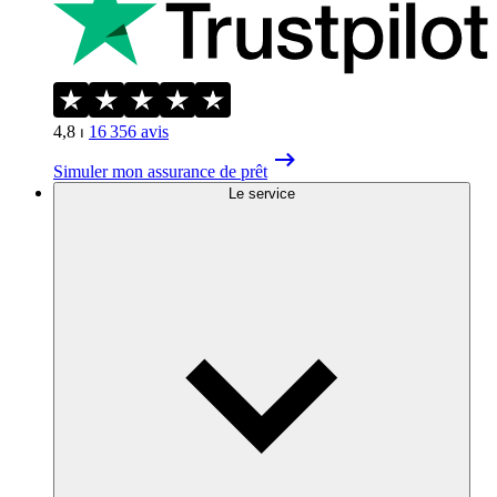
4,8
⏐
16 356
avis
Simuler mon assurance de prêt
Le service