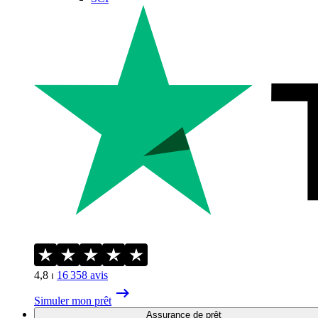
4,8
⏐
16 358
avis
Simuler mon prêt
Assurance de prêt