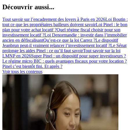
Découvrir aussi...
Tout savoir sur l’encadrement des loyers à Paris en 2026
Loi Boutin :
tout ce que les propriétaires bailleurs doivent savoir
Loi Pinel : le bon
plan pour votre achat locatif ?
Quel régime fiscal choisir pour son
investissement locatif ?
Loi Denormandie : investir dans l’immobilier
ancien en défiscalisant
Qu’est-ce que la loi Carrez ?
Le dispositif
Jeanbrun peut-il vraiment relancer l’investissement locatif ?
Le Sénat
prolonge les aides Pinel : ce qu’il faut savoir
Tout savoir sur la loi
LMNP en 2026
Super Pinel : un dispositif pour super investisseurs ?
Le régime micro BIC : quels avantages fiscaux pour votre location ?
Pinel c’est bientôt fini. Et après ?
Voir tous les contenus