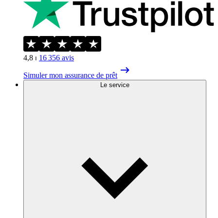
4,8
⏐
16 356
avis
Simuler mon assurance de prêt
Le service