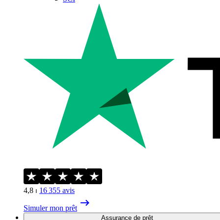
4,8
⏐
16 355
avis
Simuler mon prêt
Assurance de prêt