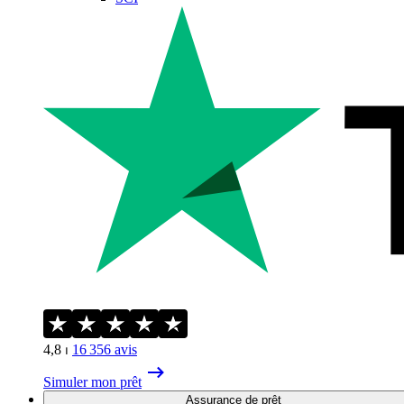
4,8
⏐
16 356
avis
Simuler mon prêt
Assurance de prêt