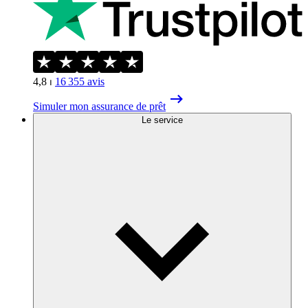
4,8
⏐
16 355
avis
Simuler mon assurance de prêt
Le service