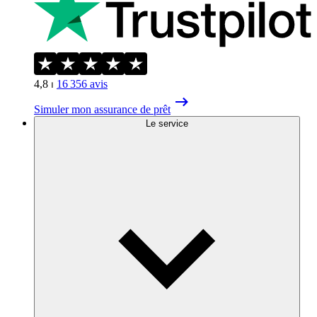
4,8
⏐
16 356
avis
Simuler mon assurance de prêt
Le service