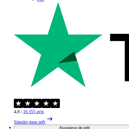
4,8
⏐
16 355
avis
Simuler mon prêt
Assurance de prêt