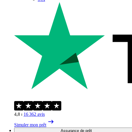
4,8
⏐
16 362
avis
Simuler mon prêt
Assurance de prêt