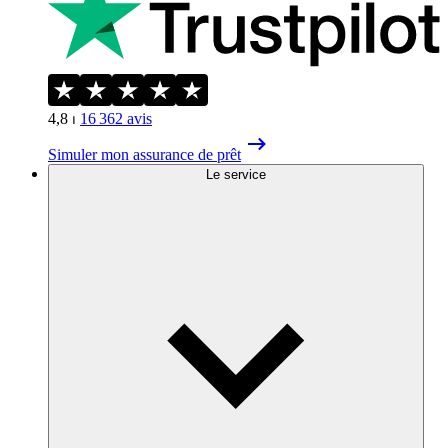
4,8
⏐
16 362
avis
Simuler mon assurance de prêt
Le service