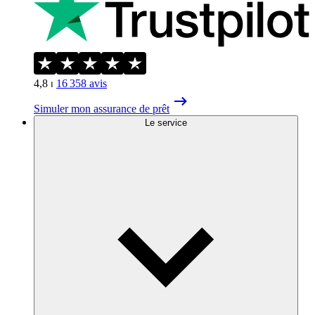
4,8
⏐
16 358
avis
Simuler mon assurance de prêt
Le service