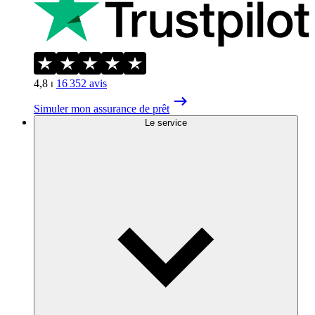
4,8
⏐
16 352
avis
Simuler mon assurance de prêt
Le service