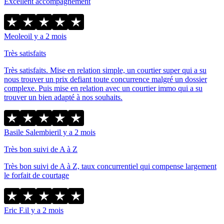
Excellent accompagnement
Meoleo
il y a 2 mois
Très satisfaits
Très satisfaits. Mise en relation simple, un courtier super qui a su
nous trouver un prix defiant toute concurrence malgré un dossier
complexe. Puis mise en relation avec un courtier immo qui a su
trouver un bien adapté à nos souhaits.
Basile Salembier
il y a 2 mois
Très bon suivi de A à Z
Très bon suivi de A à Z, taux concurrentiel qui compense largement
le forfait de courtage
Eric F.
il y a 2 mois