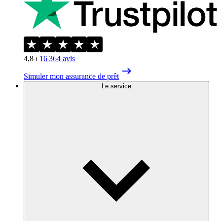
4,8
⏐
16 364
avis
Simuler mon assurance de prêt
Le service