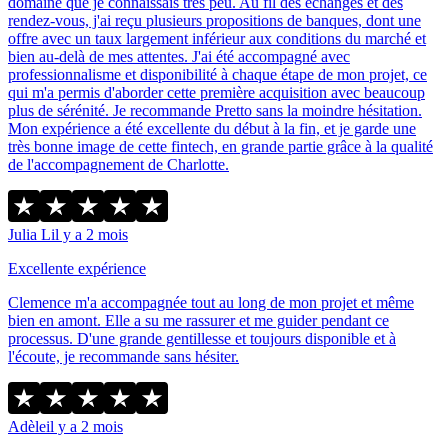
domaine que je connaissais très peu. Au fil des échanges et des
rendez-vous, j'ai reçu plusieurs propositions de banques, dont une
offre avec un taux largement inférieur aux conditions du marché et
bien au-delà de mes attentes. J'ai été accompagné avec
professionnalisme et disponibilité à chaque étape de mon projet, ce
qui m'a permis d'aborder cette première acquisition avec beaucoup
plus de sérénité. Je recommande Pretto sans la moindre hésitation.
Mon expérience a été excellente du début à la fin, et je garde une
très bonne image de cette fintech, en grande partie grâce à la qualité
de l'accompagnement de Charlotte.
Julia L
il y a 2 mois
Excellente expérience
Clemence m'a accompagnée tout au long de mon projet et même
bien en amont. Elle a su me rassurer et me guider pendant ce
processus. D'une grande gentillesse et toujours disponible et à
l'écoute, je recommande sans hésiter.
Adèle
il y a 2 mois