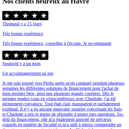
Nos clients heureux au Havre
Thomas
il y a 15 jours
Très bonne expérience
Très bonne expérience, conseiller à l'écoute. Je recommande
Snutavi
il y a un mois
Un accompagnement au top
Je me suis tourné vers Pretto après avoir comparé pendant plusieurs
semaines les différentes solutions de financement pour l'achat de
mon premier bien, ainsi que plusieurs grands courtiers. Dès le
premier rendez-vous en visioconférence avec Charlotte, j'ai été
pleinement convaincu. Tout était clair, transparent et parfaitement
expliqué. Il n'y a eu aucune mauvaise surprise concernant les frais,
et Charlotte a pris le temps de répondre à toutes mes questions. Au-
delà du financement, elle m'a également apporté de précieux
conseils en matière de fiscalité et m'a aidé à mieux comprendre un