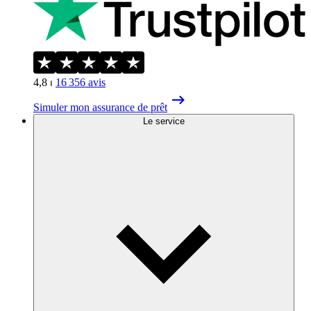
4,8
⏐
16 356
avis
Simuler mon assurance de prêt
Le service