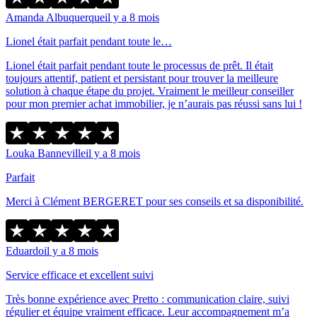
Amanda Albuquerque
il y a 8 mois
Lionel était parfait pendant toute le…
Lionel était parfait pendant toute le processus de prêt. Il était
toujours attentif, patient et persistant pour trouver la meilleure
solution à chaque étape du projet. Vraiment le meilleur conseiller
pour mon premier achat immobilier, je n’aurais pas réussi sans lui !
Louka Banneville
il y a 8 mois
Parfait
Merci à Clément BERGERET pour ses conseils et sa disponibilité.
Eduardo
il y a 8 mois
Service efficace et excellent suivi
Très bonne expérience avec Pretto : communication claire, suivi
régulier et équipe vraiment efficace. Leur accompagnement m’a