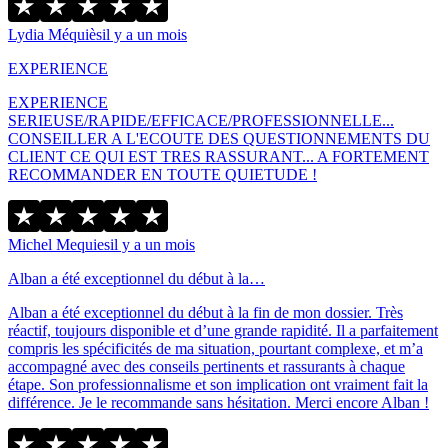
Lydia Méquiès
il y a un mois
EXPERIENCE
EXPERIENCE
SERIEUSE/RAPIDE/EFFICACE/PROFESSIONNELLE...
CONSEILLER A L'ECOUTE DES QUESTIONNEMENTS DU
CLIENT CE QUI EST TRES RASSURANT... A FORTEMENT
RECOMMANDER EN TOUTE QUIETUDE !
Michel Mequies
il y a un mois
Alban a été exceptionnel du début à la…
Alban a été exceptionnel du début à la fin de mon dossier. Très
réactif, toujours disponible et d’une grande rapidité. Il a parfaitement
compris les spécificités de ma situation, pourtant complexe, et m’a
accompagné avec des conseils pertinents et rassurants à chaque
étape. Son professionnalisme et son implication ont vraiment fait la
différence. Je le recommande sans hésitation. Merci encore Alban !