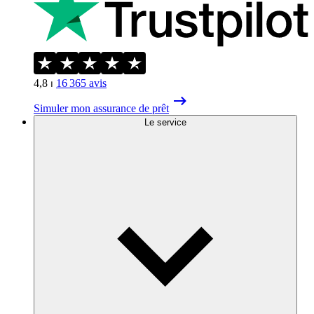
4,8
⏐
16 365
avis
Simuler mon assurance de prêt
Le service