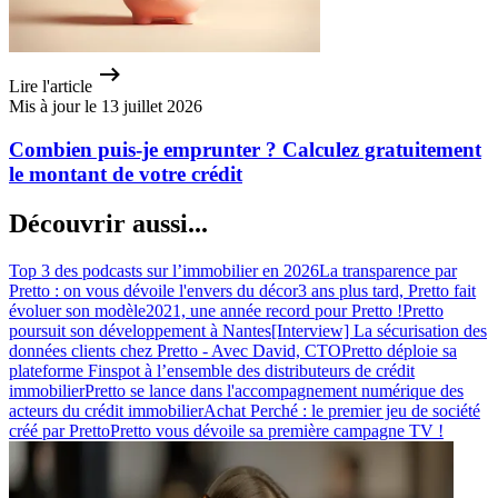
Lire l'article
Mis à jour le 13 juillet 2026
Combien puis-je emprunter ? Calculez gratuitement
le montant de votre crédit
Découvrir aussi...
Top 3 des podcasts sur l’immobilier en 2026
La transparence par
Pretto : on vous dévoile l'envers du décor
3 ans plus tard, Pretto fait
évoluer son modèle
2021, une année record pour Pretto !
Pretto
poursuit son développement à Nantes
[Interview] La sécurisation des
données clients chez Pretto - Avec David, CTO
Pretto déploie sa
plateforme Finspot à l’ensemble des distributeurs de crédit
immobilier
Pretto se lance dans l'accompagnement numérique des
acteurs du crédit immobilier
Achat Perché : le premier jeu de société
créé par Pretto
Pretto vous dévoile sa première campagne TV !