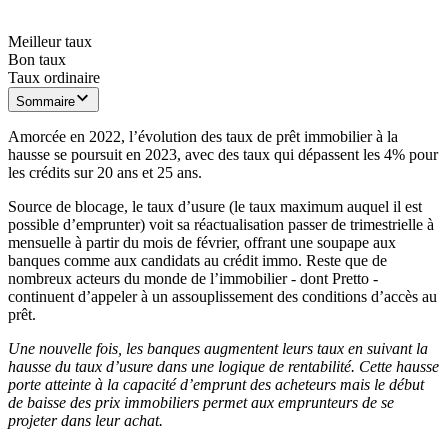
janv. 26
mars 26
t. 25
févr. 26
nov. 25
août 
déc. 25
juin 26
juil. 26
oct. 25
avr. 26
mai 26
Meilleur taux
Bon taux
Taux ordinaire
Sommaire
Amorcée en 2022, l’évolution des taux de prêt immobilier à la
hausse se poursuit en 2023, avec des taux qui dépassent les 4% pour
les crédits sur 20 ans et 25 ans.
Source de blocage, le taux d’usure (le taux maximum auquel il est
possible d’emprunter) voit sa réactualisation passer de trimestrielle à
mensuelle à partir du mois de février, offrant une soupape aux
banques comme aux candidats au crédit immo. Reste que de
nombreux acteurs du monde de l’immobilier - dont Pretto -
continuent d’appeler à un assouplissement des conditions d’accès au
prêt.
Une nouvelle fois, les banques augmentent leurs taux en suivant la
hausse du taux d’usure dans une logique de rentabilité. Cette hausse
porte atteinte à la capacité d’emprunt des acheteurs mais le début
de baisse des prix immobiliers permet aux emprunteurs de se
projeter dans leur achat.