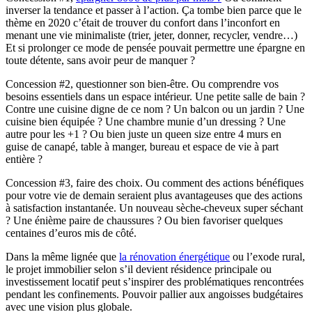
inverser la tendance et passer à l’action. Ça tombe bien parce que le
thème en 2020 c’était de trouver du confort dans l’inconfort en
menant une vie minimaliste (trier, jeter, donner, recycler, vendre…)
Et si prolonger ce mode de pensée pouvait permettre une épargne en
toute détente, sans avoir peur de manquer ?
Concession #2, questionner son bien-être. Ou comprendre vos
besoins essentiels dans un espace intérieur. Une petite salle de bain ?
Contre une cuisine digne de ce nom ? Un balcon ou un jardin ? Une
cuisine bien équipée ? Une chambre munie d’un dressing ? Une
autre pour les +1 ? Ou bien juste un queen size entre 4 murs en
guise de canapé, table à manger, bureau et espace de vie à part
entière ?
Concession #3, faire des choix. Ou comment des actions bénéfiques
pour votre vie de demain seraient plus avantageuses que des actions
à satisfaction instantanée. Un nouveau sèche-cheveux super séchant
? Une énième paire de chaussures ? Ou bien favoriser quelques
centaines d’euros mis de côté.
Dans la même lignée que
la rénovation énergétique
ou l’exode rural,
le projet immobilier selon s’il devient résidence principale ou
investissement locatif peut s’inspirer des problématiques rencontrées
pendant les confinements. Pouvoir pallier aux angoisses budgétaires
avec une vision plus globale.