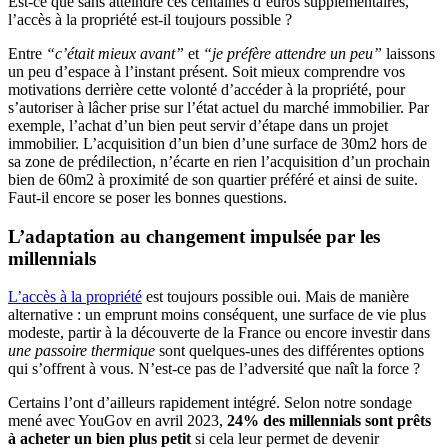
Est-ce que sans atteindre ces centaines d’euros supplémentaires,
l’accès à la propriété est-il toujours possible ?
Entre
“c’était mieux avant”
et
“je préfère attendre un peu”
laissons
un peu d’espace à l’instant présent. Soit mieux comprendre vos
motivations derrière cette volonté d’accéder à la propriété, pour
s’autoriser à lâcher prise sur l’état actuel du marché immobilier. Par
exemple, l’achat d’un bien peut servir d’étape dans un projet
immobilier. L’acquisition d’un bien d’une surface de 30m2 hors de
sa zone de prédilection, n’écarte en rien l’acquisition d’un prochain
bien de 60m2 à proximité de son quartier préféré et ainsi de suite.
Faut-il encore se poser les bonnes questions.
L’adaptation au changement impulsée par les
millennials
L’accès à la propriété
est toujours possible oui. Mais de manière
alternative : un emprunt moins conséquent, une surface de vie plus
modeste, partir à la découverte de la France ou encore investir dans
une passoire thermique
sont quelques-unes des différentes options
qui s’offrent à vous. N’est-ce pas de l’adversité que naît la force ?
Certains l’ont d’ailleurs rapidement intégré. Selon notre sondage
mené avec YouGov en avril 2023,
24% des millennials sont prêts
à acheter un bien plus petit
si cela leur permet de devenir