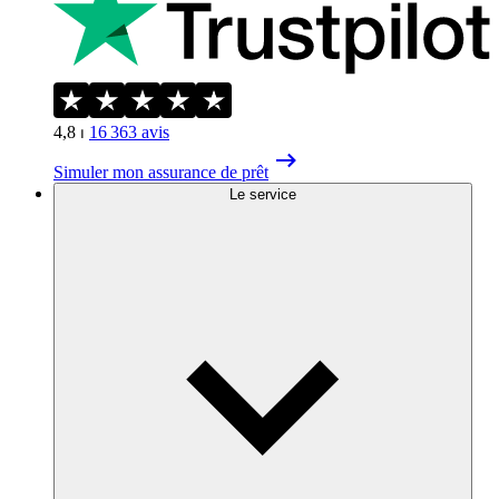
4,8
⏐
16 363
avis
Simuler mon assurance de prêt
Le service