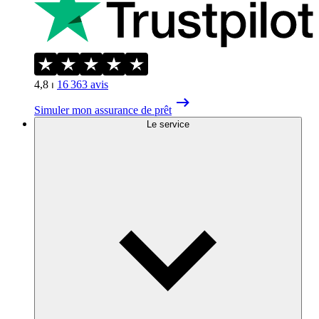
4,8
⏐
16 363
avis
Simuler mon assurance de prêt
Le service