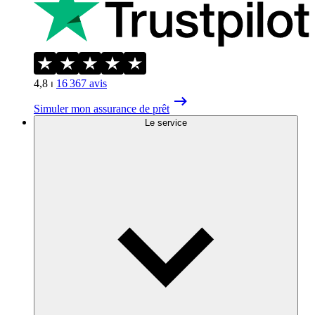
4,8
⏐
16 367
avis
Simuler mon assurance de prêt
Le service