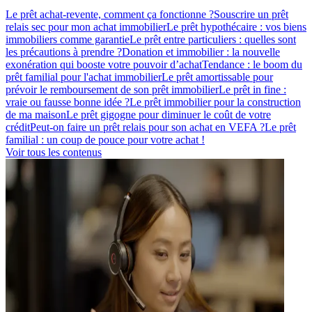
Le prêt achat-revente, comment ça fonctionne ?
Souscrire un prêt
relais sec pour mon achat immobilier
Le prêt hypothécaire : vos biens
immobiliers comme garantie
Le prêt entre particuliers : quelles sont
les précautions à prendre ?
Donation et immobilier : la nouvelle
exonération qui booste votre pouvoir d’achat
Tendance : le boom du
prêt familial pour l'achat immobilier
Le prêt amortissable pour
prévoir le remboursement de son prêt immobilier
Le prêt in fine :
vraie ou fausse bonne idée ?
Le prêt immobilier pour la construction
de ma maison
Le prêt gigogne pour diminuer le coût de votre
crédit
Peut-on faire un prêt relais pour son achat en VEFA ?
Le prêt
familial : un coup de pouce pour votre achat !
Voir tous les contenus