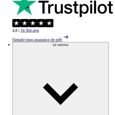
4,8
⏐
16 364
avis
Simuler mon assurance de prêt
Le service