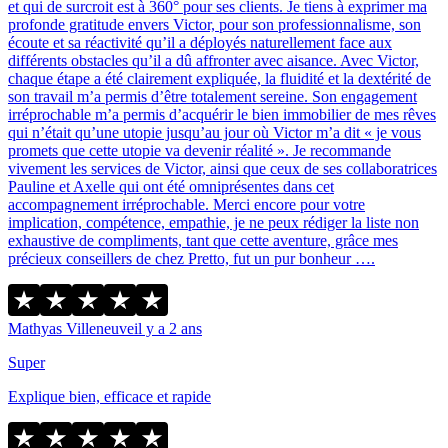
et qui de surcroit est à 360° pour ses clients. Je tiens à exprimer ma
profonde gratitude envers Victor, pour son professionnalisme, son
écoute et sa réactivité qu’il a déployés naturellement face aux
différents obstacles qu’il a dû affronter avec aisance. Avec Victor,
chaque étape a été clairement expliquée, la fluidité et la dextérité de
son travail m’a permis d’être totalement sereine. Son engagement
irréprochable m’a permis d’acquérir le bien immobilier de mes rêves
qui n’était qu’une utopie jusqu’au jour où Victor m’a dit « je vous
promets que cette utopie va devenir réalité ». Je recommande
vivement les services de Victor, ainsi que ceux de ses collaboratrices
Pauline et Axelle qui ont été omniprésentes dans cet
accompagnement irréprochable. Merci encore pour votre
implication, compétence, empathie, je ne peux rédiger la liste non
exhaustive de compliments, tant que cette aventure, grâce mes
précieux conseillers de chez Pretto, fut un pur bonheur ….
Mathyas Villeneuve
il y a 2 ans
Super
Explique bien, efficace et rapide