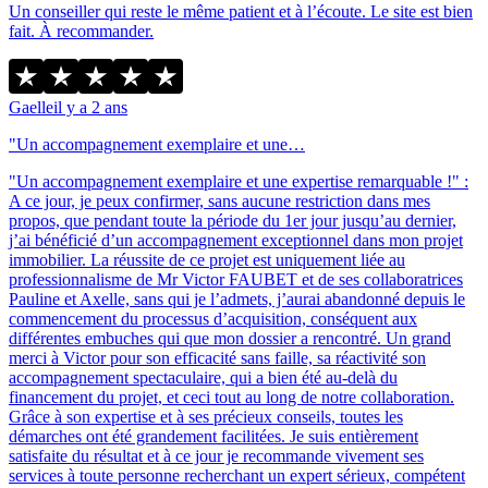
Un conseiller qui reste le même patient et à l’écoute. Le site est bien
fait. À recommander.
Gaelle
il y a 2 ans
"Un accompagnement exemplaire et une…
"Un accompagnement exemplaire et une expertise remarquable !" :
A ce jour, je peux confirmer, sans aucune restriction dans mes
propos, que pendant toute la période du 1er jour jusqu’au dernier,
j’ai bénéficié d’un accompagnement exceptionnel dans mon projet
immobilier. La réussite de ce projet est uniquement liée au
professionnalisme de Mr Victor FAUBET et de ses collaboratrices
Pauline et Axelle, sans qui je l’admets, j’aurai abandonné depuis le
commencement du processus d’acquisition, conséquent aux
différentes embuches qui que mon dossier a rencontré. Un grand
merci à Victor pour son efficacité sans faille, sa réactivité son
accompagnement spectaculaire, qui a bien été au-delà du
financement du projet, et ceci tout au long de notre collaboration.
Grâce à son expertise et à ses précieux conseils, toutes les
démarches ont été grandement facilitées. Je suis entièrement
satisfaite du résultat et à ce jour je recommande vivement ses
services à toute personne recherchant un expert sérieux, compétent