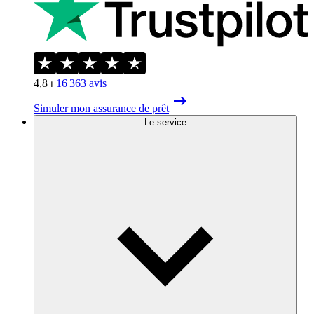
4,8
⏐
16 363
avis
Simuler mon assurance de prêt
Le service