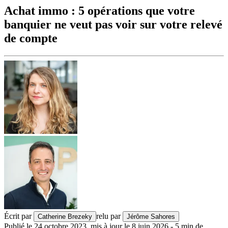
Achat immo : 5 opérations que votre
banquier ne veut pas voir sur votre relevé
de compte
Écrit par
relu par
Catherine Brezeky
Jérôme Sahores
Publié le
24 octobre 2023
,
mis à jour le
8 juin 2026
-
5
min de