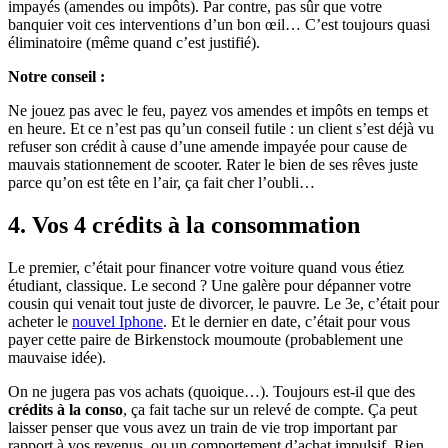
impayés (amendes ou impôts). Par contre, pas sûr que votre
banquier voit ces interventions d’un bon œil… C’est toujours quasi
éliminatoire (même quand c’est justifié).
Notre conseil :
Ne jouez pas avec le feu, payez vos amendes et impôts en temps et
en heure. Et ce n’est pas qu’un conseil futile : un client s’est déjà vu
refuser son crédit à cause d’une amende impayée pour cause de
mauvais stationnement de scooter. Rater le bien de ses rêves juste
parce qu’on est tête en l’air, ça fait cher l’oubli…
4. Vos 4 crédits à la consommation
Le premier, c’était pour financer votre voiture quand vous étiez
étudiant, classique. Le second ? Une galère pour dépanner votre
cousin qui venait tout juste de divorcer, le pauvre. Le 3e, c’était pour
acheter le
nouvel Iphone
. Et le dernier en date, c’était pour vous
payer cette paire de Birkenstock moumoute (probablement une
mauvaise idée).
On ne jugera pas vos achats (quoique…). Toujours est-il que des
crédits à la conso
, ça fait tache sur un relevé de compte. Ça peut
laisser penser que vous avez un train de vie trop important par
rapport à vos revenus, ou un comportement d’achat impulsif. Rien