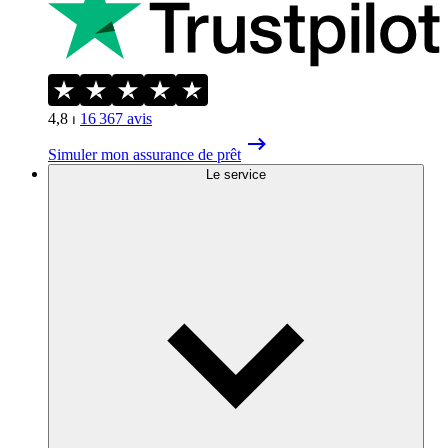
4,8
⏐
16 367
avis
Simuler mon assurance de prêt
Le service