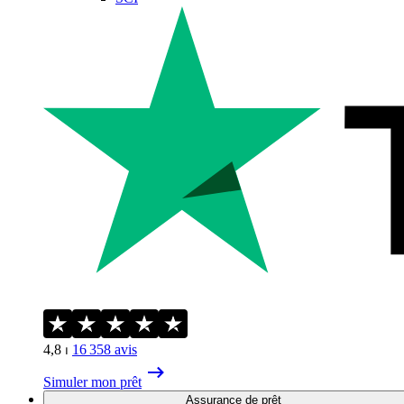
4,8
⏐
16 358
avis
Simuler mon prêt
Assurance de prêt