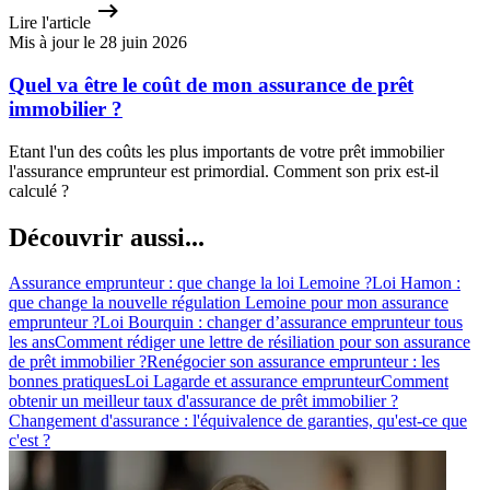
Lire l'article
Mis à jour le 28 juin 2026
Quel va être le coût de mon assurance de prêt
immobilier ?
Etant l'un des coûts les plus importants de votre prêt immobilier
l'assurance emprunteur est primordial. Comment son prix est-il
calculé ?
Découvrir aussi...
Assurance emprunteur : que change la loi Lemoine ?
Loi Hamon :
que change la nouvelle régulation Lemoine pour mon assurance
emprunteur ?
Loi Bourquin : changer d’assurance emprunteur tous
les ans
Comment rédiger une lettre de résiliation pour son assurance
de prêt immobilier ?
Renégocier son assurance emprunteur : les
bonnes pratiques
Loi Lagarde et assurance emprunteur
Comment
obtenir un meilleur taux d'assurance de prêt immobilier ?
Changement d'assurance : l'équivalence de garanties, qu'est-ce que
c'est ?