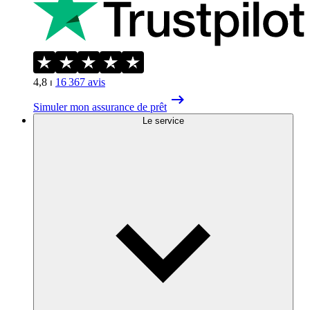
4,8
⏐
16 367
avis
Simuler mon assurance de prêt
Le service