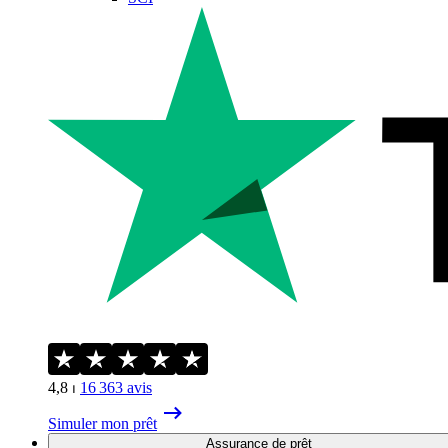
4,8
⏐
16 363
avis
Simuler mon prêt
Assurance de prêt