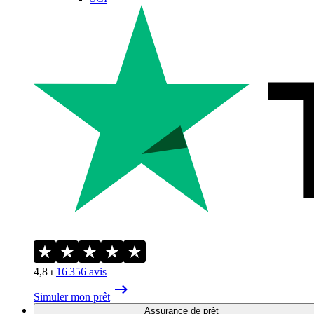
4,8
⏐
16 356
avis
Simuler mon prêt
Assurance de prêt