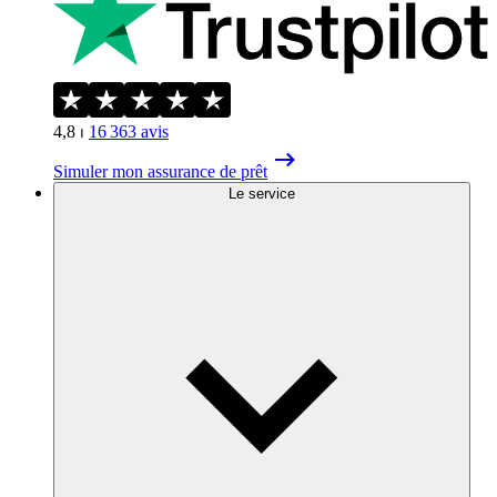
4,8
⏐
16 363
avis
Simuler mon assurance de prêt
Le service