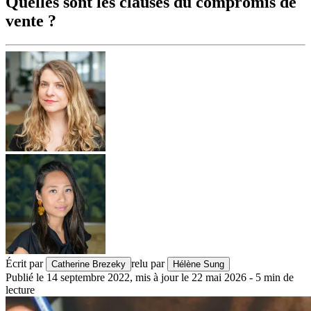
Quelles sont les clauses du compromis de
vente ?
Écrit par
relu par
Catherine Brezeky
Hélène Sung
Publié le
14 septembre 2022
,
mis à jour le
22 mai 2026
-
5
min de
lecture