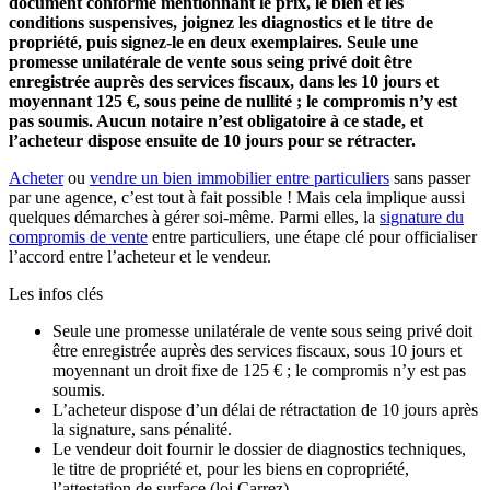
document conforme mentionnant le prix, le bien et les
conditions suspensives, joignez les diagnostics et le titre de
propriété, puis signez-le en deux exemplaires. Seule une
promesse unilatérale de vente sous seing privé doit être
enregistrée auprès des services fiscaux, dans les 10 jours et
moyennant 125 €, sous peine de nullité ; le compromis n’y est
pas soumis. Aucun notaire n’est obligatoire à ce stade, et
l’acheteur dispose ensuite de 10 jours pour se rétracter.
Acheter
ou
vendre un bien immobilier entre particuliers
sans passer
par une agence, c’est tout à fait possible ! Mais cela implique aussi
quelques démarches à gérer soi-même. Parmi elles, la
signature du
compromis de vente
entre particuliers, une étape clé pour officialiser
l’accord entre l’acheteur et le vendeur.
Les infos clés
Seule une promesse unilatérale de vente sous seing privé doit
être enregistrée auprès des services fiscaux, sous 10 jours et
moyennant un droit fixe de 125 € ; le compromis n’y est pas
soumis.
L’acheteur dispose d’un délai de rétractation de 10 jours après
la signature, sans pénalité.
Le vendeur doit fournir le dossier de diagnostics techniques,
le titre de propriété et, pour les biens en copropriété,
l’attestation de surface (loi Carrez).