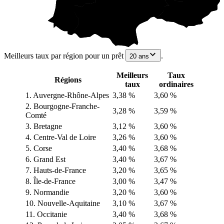
Meilleurs taux par région pour un prêt
.
20 ans
Meilleurs
Taux
Régions
taux
ordinaires
1. Auvergne-Rhône-Alpes
3,38 %
3,60 %
2. Bourgogne-Franche-
3,28 %
3,59 %
Comté
3. Bretagne
3,12 %
3,60 %
4. Centre-Val de Loire
3,26 %
3,60 %
5. Corse
3,40 %
3,68 %
6. Grand Est
3,40 %
3,67 %
7. Hauts-de-France
3,20 %
3,65 %
8. Île-de-France
3,00 %
3,47 %
9. Normandie
3,20 %
3,60 %
10. Nouvelle-Aquitaine
3,10 %
3,67 %
11. Occitanie
3,40 %
3,68 %